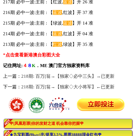
217期 必中一波:主前 : 【红波,
蓝波
】开 26 准
216期 必中一波:主前 : 【
蓝波
,红波】开 37 准
215期 必中一波:主前 : 【绿波,
蓝波
】开 14 准
214期 必中一波:主前 : 【
蓝波
,红波】开 04 准
213期 必中一波:主前 : 【
红波
,绿波】开 35 准
*点击查看新港澳台彩图大全
记住网址:
４
８
K
．ME 澳门官方独家资料库
上一篇：
218期: 百万[翁→【独家◇必中三头】→已更新
下一篇：
218期: 百万[翁→【独家◇大小将军】←已更新
🌹[凤凰彩票]你的发财之道 机会靠你把握🌹
★九宝彩票(9b.cc)充/提享3.5%,周周38888现金红包🌹