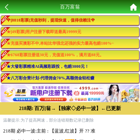
百万富翁
🌹[8818彩票]充值秒到，提现快速，值得信赖注🌹
★[49彩票]用户注册下载即送最高19999元
★充值买澳彩不中,本站比华强北还强的实力最高包赔100%~
★6768彩票注册送30元，充值送100%，满月送88元。
★大發彩票精准AI高频彩跟投，包赔3000元！
★八万彩合营计划-代理佣金70%,高额佣金轻松赚
218期: 百万[翁→【独家◇必中一波】←已更新
温馨提示:为了提高网速，部分连错期数记录已删除
218期 必中一波:主前 : 【蓝波,红波】开 ?? 准