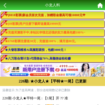
小龙人料
🌹[8818彩票]新会员首次充值，加赠彩金最高可领10888元🌹
★[49彩票]用户注册下载即送最高19999元
★充值买澳彩不中,本站比华强北还强的实力最高包赔100%~
★6768彩票注册送30元，充值送100%，满月送88元。
★大發彩票精准AI高频彩跟投，包赔3000元！
★八万彩合营计划-代理佣金70%,高额佣金轻松赚
220期: ★小龙人★【平特★一尾】已更新
温馨提示:为了提高网速，部分连错期数记录已删除
220期 小龙人★平特一尾 : 【1尾】开 ?? 准