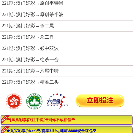
221期: 澳门好彩→原创平特肖
221期: 澳门好彩→原创杀半波
221期: 澳门好彩→杀二尾
221期: 澳门好彩→杀二肖
221期: 澳门好彩→必中双波
221期: 澳门好彩→绝杀一合
221期: 澳门好彩→六尾中特
221期: 澳门好彩→精准二头
🌹[凤凰彩票]跟注中奖,准到你不敢相信🌹
★九宝彩票(9b.cc)充/提享3.5%,周周38888现金红包🌹