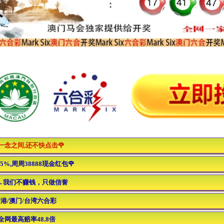
一念之间,还不快点击🌹
.5%,周周38888现金红包🌹
选→我们不赚钱，只做信誉
港/澳门/台湾六合彩
全网最高赔率48.8倍