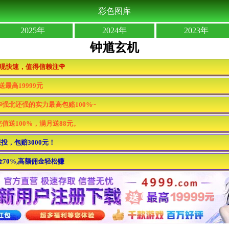
彩色图库
2025年
2024年
2023年
钟馗玄机
，提现快速，值得信赖注🌹
送最高19999元
强北还强的实力最高包赔100%~
充值送100%，满月送88元。
投，包赔3000元！
70%,高额佣金轻松赚