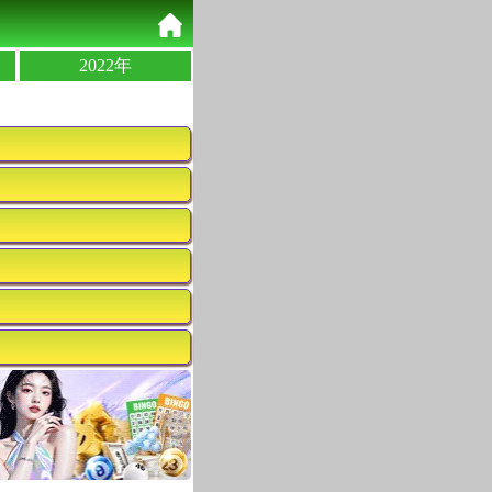
2022年