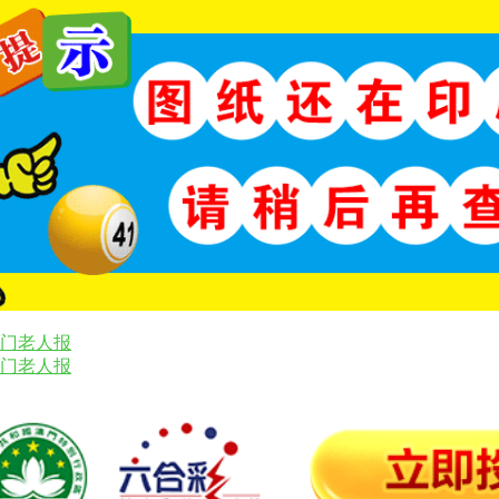
澳门老人报
澳门老人报