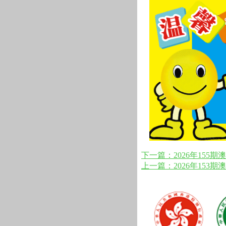
下一篇：2026年155期
上一篇：2026年153期