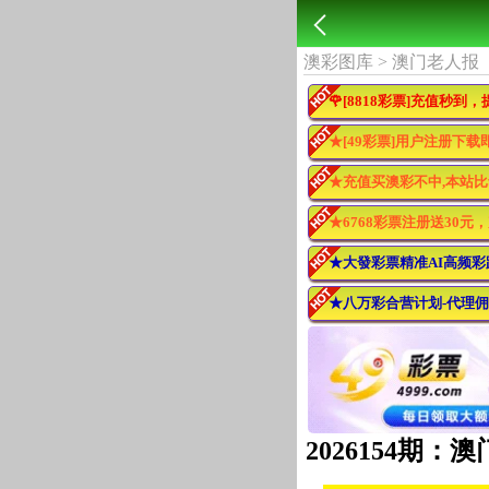
澳彩图库
>
澳门老人报
🌹[8818彩票]充值秒到
★[49彩票]用户注册下载即
★充值买澳彩不中,本站比
★6768彩票注册送30元
★大發彩票精准AI高频彩
★八万彩合营计划-代理佣
2026154期：