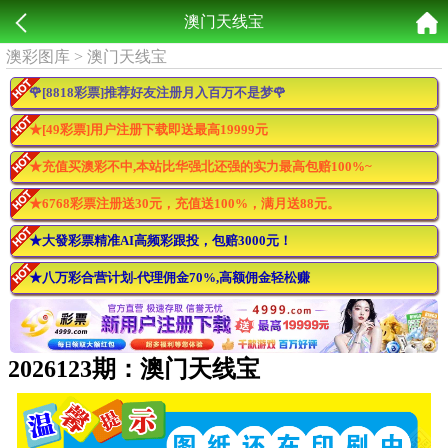
澳门天线宝
澳彩图库
>
澳门天线宝
🌹[8818彩票]推荐好友注册月入百万不是梦🌹
★[49彩票]用户注册下载即送最高19999元
★充值买澳彩不中,本站比华强北还强的实力最高包赔100%~
★6768彩票注册送30元，充值送100%，满月送88元。
★大發彩票精准AI高频彩跟投，包赔3000元！
★八万彩合营计划-代理佣金70%,高额佣金轻松赚
2026123期：澳门天线宝