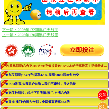
下一篇：2026年132期澳门天线宝
上一篇：2026年130期澳门天线宝
🌹[凤凰彩票]六合充100送50/充值提款送3.5%/本站倍率最高！活动最多！🌹
★九宝彩票(9b.cc)充/提享3.5%,周周38888现金红包🌹
★1588彩票,大额客户首选→我们不赚钱，只做信誉
★充值秒到账，轻松下注香港/澳门/台湾六合彩
交流
★香港/澳门/台湾六合彩，全网最高赔率48.8倍
投注