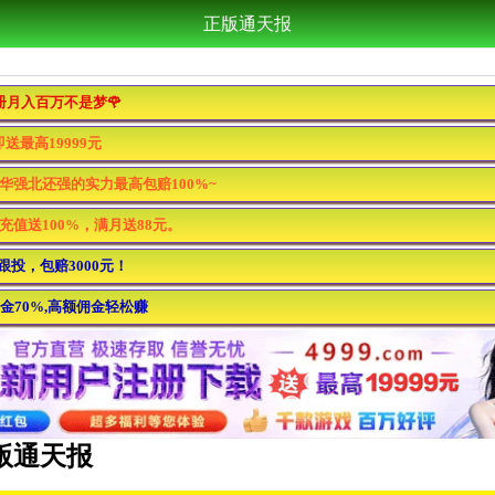
正版通天报
注册月入百万不是梦🌹
送最高19999元
华强北还强的实力最高包赔100%~
，充值送100%，满月送88元。
跟投，包赔3000元！
金70%,高额佣金轻松赚
正版通天报