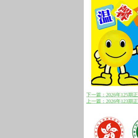
下一篇：2026年125期
上一篇：2026年123期