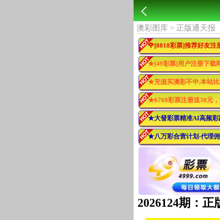
澳彩图库
>
正版通天报
🌹[8818彩票]推荐好友
★[49彩票]用户注册下载即
★充值买澳彩不中,本站比
★6768彩票注册送30元
★大發彩票精准AI高频彩
★八万彩合营计划-代理佣
2026124期：