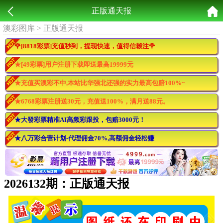
正版通天报
澳彩图库
>
正版通天报
🌹[8818彩票]充值秒到，提现快速，值得信赖注🌹
★[49彩票]用户注册下载即送最高19999元
★充值买澳彩不中,本站比华强北还强的实力最高包赔100%~
★6768彩票注册送30元，充值送100%，满月送88元。
★大發彩票精准AI高频彩跟投，包赔3000元！
★八万彩合营计划-代理佣金70%,高额佣金轻松赚
2026132期：正版通天报