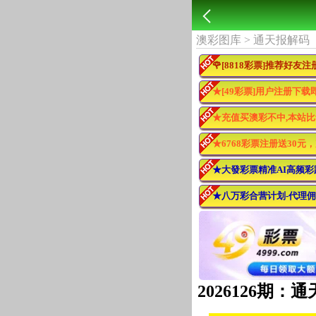
澳彩图库
>
通天报解码
🌹[8818彩票]推荐好友
★[49彩票]用户注册下载即
★充值买澳彩不中,本站比
★6768彩票注册送30元
★大發彩票精准AI高频彩
★八万彩合营计划-代理佣
2026126期：