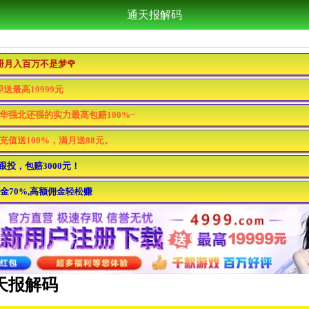
通天报解码
注册月入百万不是梦🌹
送最高19999元
华强北还强的实力最高包赔100%~
，充值送100%，满月送88元。
跟投，包赔3000元！
金70%,高额佣金轻松赚
通天报解码