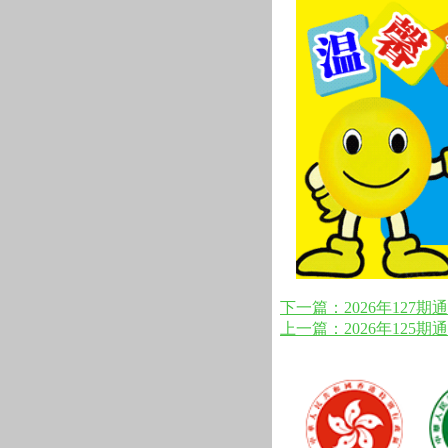
下一篇：2026年127期
上一篇：2026年125期