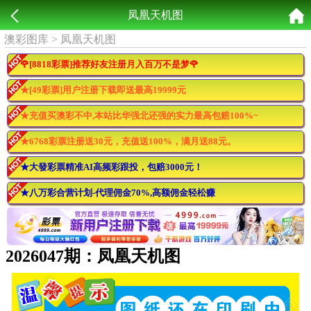
凤凰天机图
澳彩图库
>
凤凰天机图
🌹[8818彩票]推荐好友注册月入百万不是梦🌹
★[49彩票]用户注册下载即送最高19999元
★充值买澳彩不中,本站比华强北还强的实力最高包赔100%~
★6768彩票注册送30元，充值送100%，满月送88元。
★大發彩票精准AI高频彩跟投，包赔3000元！
★八万彩合营计划-代理佣金70%,高额佣金轻松赚
2026047期：凤凰天机图