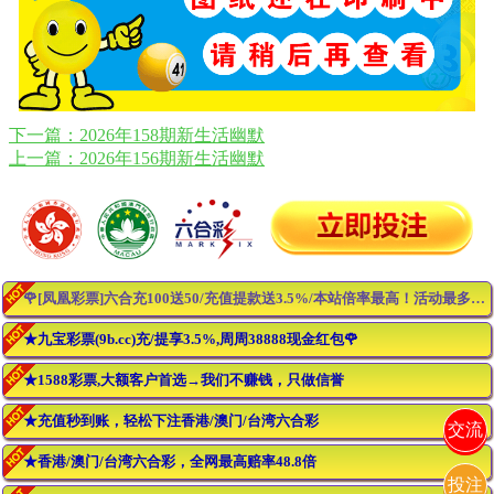
下一篇：2026年158期新生活幽默
上一篇：2026年156期新生活幽默
🌹[凤凰彩票]六合充100送50/充值提款送3.5%/本站倍率最高！活动最多！🌹
★九宝彩票(9b.cc)充/提享3.5%,周周38888现金红包🌹
★1588彩票,大额客户首选→我们不赚钱，只做信誉
★充值秒到账，轻松下注香港/澳门/台湾六合彩
交流
★香港/澳门/台湾六合彩，全网最高赔率48.8倍
投注