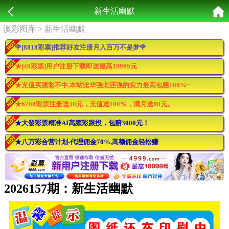
新生活幽默
澳彩图库
>
新生活幽默
🌹[8818彩票]推荐好友注册月入百万不是梦🌹
★[49彩票]用户注册下载即送最高19999元
★充值买澳彩不中,本站比华强北还强的实力最高包赔100%~
★6768彩票注册送30元，充值送100%，满月送88元。
★大發彩票精准AI高频彩跟投，包赔3000元！
★八万彩合营计划-代理佣金70%,高额佣金轻松赚
2026157期：新生活幽默