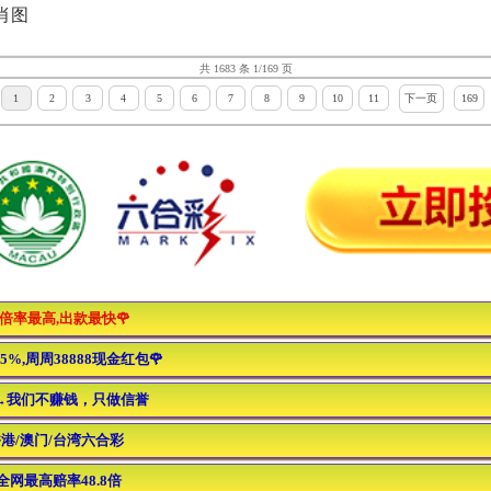
禁肖图
共 1683 条 1/169 页
1
2
3
4
5
6
7
8
9
10
11
下一页
169
,倍率最高,出款最快🌹
.5%,周周38888现金红包🌹
选→我们不赚钱，只做信誉
港/澳门/台湾六合彩
全网最高赔率48.8倍