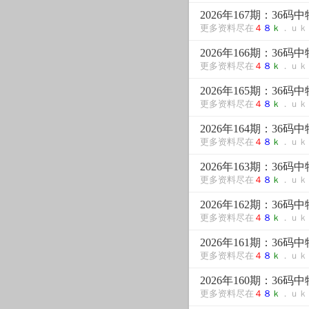
2026年167期：36码
更多资料尽在
４
８
ｋ
．ｕｋ
2026年166期：36码
更多资料尽在
４
８
ｋ
．ｕｋ
2026年165期：36码
更多资料尽在
４
８
ｋ
．ｕｋ
2026年164期：36码
更多资料尽在
４
８
ｋ
．ｕｋ
2026年163期：36码
更多资料尽在
４
８
ｋ
．ｕｋ
2026年162期：36码
更多资料尽在
４
８
ｋ
．ｕｋ
2026年161期：36码
更多资料尽在
４
８
ｋ
．ｕｋ
2026年160期：36码
更多资料尽在
４
８
ｋ
．ｕｋ