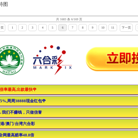
中特图
共 1683 条 6/169 页
一页
1
2
3
4
5
6
7
8
9
10
11
下一页
,倍率最高,出款最快🌹
.5%,周周38888现金红包🌹
选→我们不赚钱，只做信誉
港/澳门/台湾六合彩
全网最高赔率48.8倍