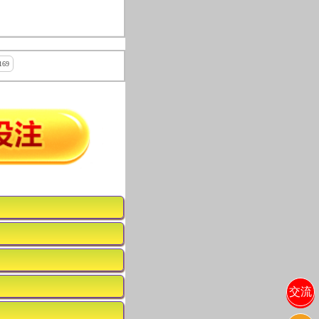
169
交流