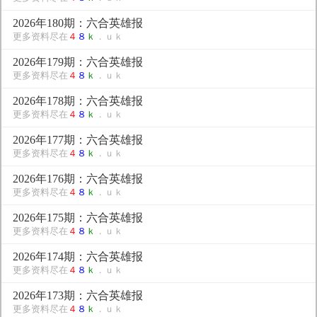
2026年180期：六合英雄报
更多资料尽在
４
８
ｋ
．ｕｋ
2026年179期：六合英雄报
更多资料尽在
４
８
ｋ
．ｕｋ
2026年178期：六合英雄报
更多资料尽在
４
８
ｋ
．ｕｋ
2026年177期：六合英雄报
更多资料尽在
４
８
ｋ
．ｕｋ
2026年176期：六合英雄报
更多资料尽在
４
８
ｋ
．ｕｋ
2026年175期：六合英雄报
更多资料尽在
４
８
ｋ
．ｕｋ
2026年174期：六合英雄报
更多资料尽在
４
８
ｋ
．ｕｋ
2026年173期：六合英雄报
更多资料尽在
４
８
ｋ
．ｕｋ