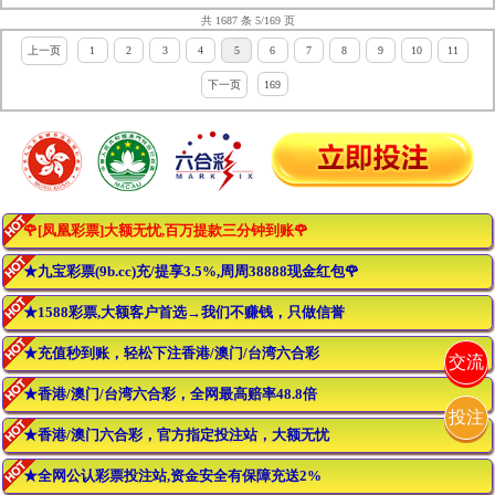
共 1687 条 5/169 页
上一页
1
2
3
4
5
6
7
8
9
10
11
下一页
169
🌹[凤凰彩票]大额无忧,百万提款三分钟到账🌹
★九宝彩票(9b.cc)充/提享3.5%,周周38888现金红包🌹
★1588彩票,大额客户首选→我们不赚钱，只做信誉
★充值秒到账，轻松下注香港/澳门/台湾六合彩
交流
★香港/澳门/台湾六合彩，全网最高赔率48.8倍
投注
★香港/澳门六合彩，官方指定投注站，大额无忧
★全网公认彩票投注站,资金安全有保障充送2%