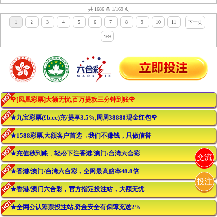
共 1686 条 1/169 页
1
2
3
4
5
6
7
8
9
10
11
下一页
169
🌹[凤凰彩票]大额无忧,百万提款三分钟到账🌹
★九宝彩票(9b.cc)充/提享3.5%,周周38888现金红包🌹
★1588彩票,大额客户首选→我们不赚钱，只做信誉
★充值秒到账，轻松下注香港/澳门/台湾六合彩
交流
★香港/澳门/台湾六合彩，全网最高赔率48.8倍
投注
★香港/澳门六合彩，官方指定投注站，大额无忧
★全网公认彩票投注站,资金安全有保障充送2%