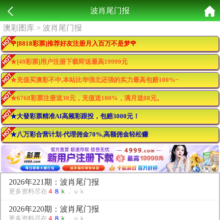
波肖尾门报
澳彩图库
> 波肖尾门报
🌹[8818彩票]推荐好友注册月入百万不是梦🌹
★[49彩票]用户注册下载即送最高19999元
★充值买澳彩不中,本站比华强北还强的实力最高包赔100%~
★6768彩票注册送30元，充值送100%，满月送88元。
★大發彩票精准AI高频彩跟投，包赔3000元！
★八万彩合营计划-代理佣金70%,高额佣金轻松赚
2026年221期：波肖尾门报
更多资料尽在
４
８
ｋ
．ｕｋ
2026年220期：波肖尾门报
更多资料尽在
４
８
ｋ
．ｕｋ