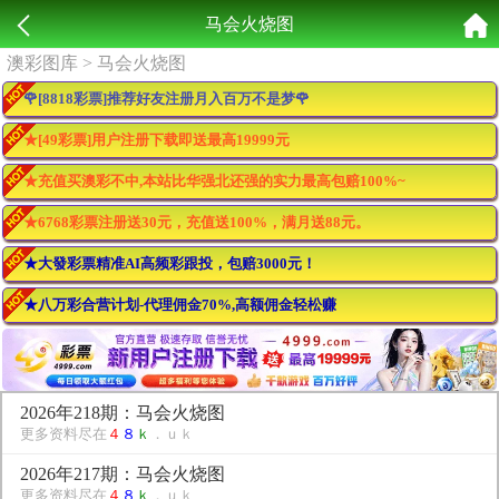
马会火烧图
澳彩图库
> 马会火烧图
🌹[8818彩票]推荐好友注册月入百万不是梦🌹
★[49彩票]用户注册下载即送最高19999元
★充值买澳彩不中,本站比华强北还强的实力最高包赔100%~
★6768彩票注册送30元，充值送100%，满月送88元。
★大發彩票精准AI高频彩跟投，包赔3000元！
★八万彩合营计划-代理佣金70%,高额佣金轻松赚
2026年218期：马会火烧图
更多资料尽在
４
８
ｋ
．ｕｋ
2026年217期：马会火烧图
更多资料尽在
４
８
ｋ
．ｕｋ