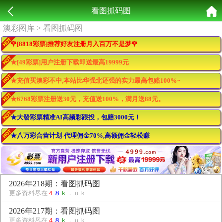
看图抓码图
澳彩图库
> 看图抓码图
🌹[8818彩票]推荐好友注册月入百万不是梦🌹
★[49彩票]用户注册下载即送最高19999元
★充值买澳彩不中,本站比华强北还强的实力最高包赔100%~
★6768彩票注册送30元，充值送100%，满月送88元。
★大發彩票精准AI高频彩跟投，包赔3000元！
★八万彩合营计划-代理佣金70%,高额佣金轻松赚
2026年218期：看图抓码图
更多资料尽在
４
８
ｋ
．ｕｋ
2026年217期：看图抓码图
更多资料尽在
４
８
ｋ
．ｕｋ