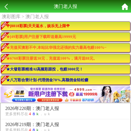
澳门老人报
澳彩图库
> 澳门老人报
🌹[8818彩票]天天返水，娱乐无上限🌹
★[49彩票]用户注册下载即送最高19999元
★充值买澳彩不中,本站比华强北还强的实力最高包赔100%~
★6768彩票注册送30元，充值送100%，满月送88元。
★大發彩票精准AI高频彩跟投，包赔3000元！
★八万彩合营计划-代理佣金70%,高额佣金轻松赚
2026年220期：澳门老人报
更多资料尽在
４
８
ｋ
．ｕｋ
2026年219期：澳门老人报
更多资料尽在
４
８
ｋ
．ｕｋ