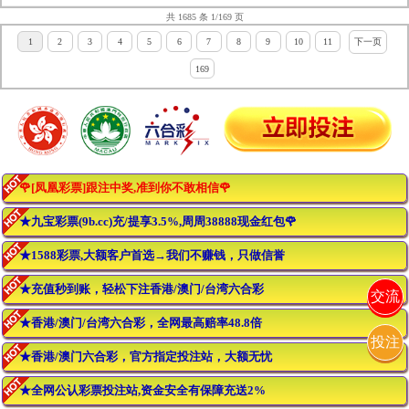
共 1685 条 1/169 页
1
2
3
4
5
6
7
8
9
10
11
下一页
169
🌹[凤凰彩票]跟注中奖,准到你不敢相信🌹
★九宝彩票(9b.cc)充/提享3.5%,周周38888现金红包🌹
★1588彩票,大额客户首选→我们不赚钱，只做信誉
★充值秒到账，轻松下注香港/澳门/台湾六合彩
交流
★香港/澳门/台湾六合彩，全网最高赔率48.8倍
投注
★香港/澳门六合彩，官方指定投注站，大额无忧
★全网公认彩票投注站,资金安全有保障充送2%