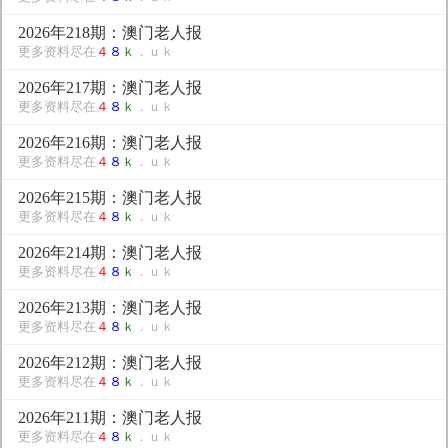
2026年218期：澳门老人报
更多资料尽在
４
８
ｋ
．ｕｋ
2026年217期：澳门老人报
更多资料尽在
４
８
ｋ
．ｕｋ
2026年216期：澳门老人报
更多资料尽在
４
８
ｋ
．ｕｋ
2026年215期：澳门老人报
更多资料尽在
４
８
ｋ
．ｕｋ
2026年214期：澳门老人报
更多资料尽在
４
８
ｋ
．ｕｋ
2026年213期：澳门老人报
更多资料尽在
４
８
ｋ
．ｕｋ
2026年212期：澳门老人报
更多资料尽在
４
８
ｋ
．ｕｋ
2026年211期：澳门老人报
更多资料尽在
４
８
ｋ
．ｕｋ