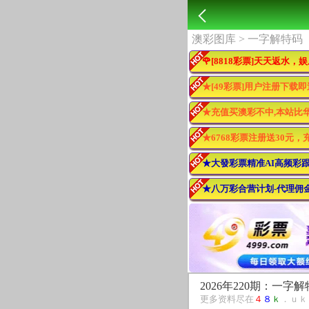
澳彩图库
> 一字解特码
🌹[8818彩票]天天返水，
★[49彩票]用户注册下载即
★充值买澳彩不中,本站比华
★6768彩票注册送30元，
★大發彩票精准AI高频彩跟
★八万彩合营计划-代理佣金
2026年220期：一字
更多资料尽在
４
８
ｋ
．ｕｋ