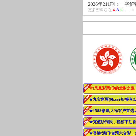
2026年211期：一字
更多资料尽在
４
８
ｋ
．ｕｋ
🌹[凤凰彩票]你的发财之道
★九宝彩票(9b.cc)充/提享3
★1588彩票,大额客户首
★充值秒到账，轻松下注香
★香港/澳门/台湾六合彩，