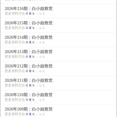
2026年216期：白小姐救世
更多资料尽在
４
８
ｋ
．ｕｋ
2026年215期：白小姐救世
更多资料尽在
４
８
ｋ
．ｕｋ
2026年214期：白小姐救世
更多资料尽在
４
８
ｋ
．ｕｋ
2026年213期：白小姐救世
更多资料尽在
４
８
ｋ
．ｕｋ
2026年212期：白小姐救世
更多资料尽在
４
８
ｋ
．ｕｋ
2026年211期：白小姐救世
更多资料尽在
４
８
ｋ
．ｕｋ
2026年210期：白小姐救世
更多资料尽在
４
８
ｋ
．ｕｋ
2026年209期：白小姐救世
更多资料尽在
４
８
ｋ
．ｕｋ