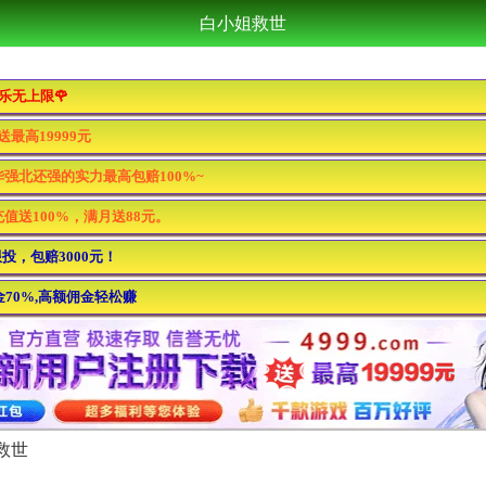
白小姐救世
娱乐无上限🌹
送最高19999元
强北还强的实力最高包赔100%~
充值送100%，满月送88元。
投，包赔3000元！
70%,高额佣金轻松赚
姐救世