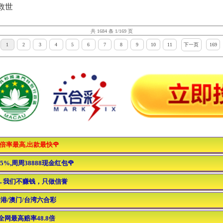
姐救世
共 1684 条 1/169 页
1
2
3
4
5
6
7
8
9
10
11
下一页
169
,倍率最高,出款最快🌹
.5%,周周38888现金红包🌹
选→我们不赚钱，只做信誉
港/澳门/台湾六合彩
全网最高赔率48.8倍