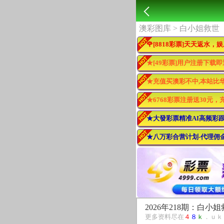
澳彩图库
> 白小姐救世
🌹[8818彩票]天天返水，
★[49彩票]用户注册下载即
★充值买澳彩不中,本站比华
★6768彩票注册送30元，
★大發彩票精准AI高频彩跟
★八万彩合营计划-代理佣金
2026年218期：白小
更多资料尽在
４
８
ｋ
．ｕｋ