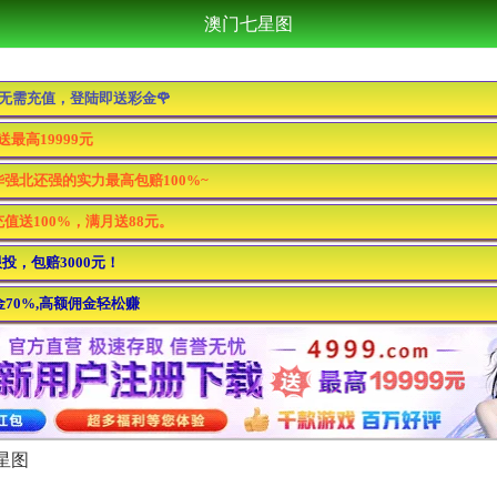
澳门七星图
归，无需充值，登陆即送彩金🌹
送最高19999元
强北还强的实力最高包赔100%~
充值送100%，满月送88元。
投，包赔3000元！
70%,高额佣金轻松赚
七星图