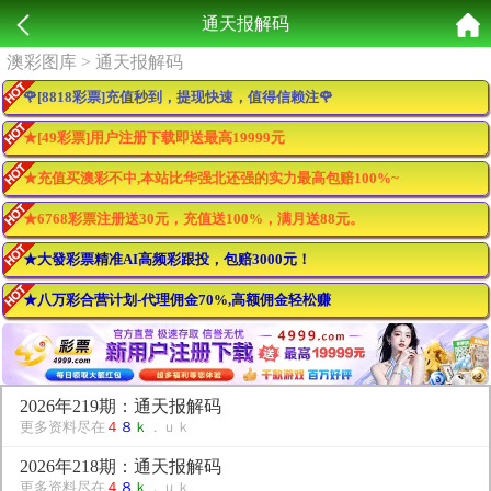
通天报解码
澳彩图库
> 通天报解码
🌹[8818彩票]充值秒到，提现快速，值得信赖注🌹
★[49彩票]用户注册下载即送最高19999元
★充值买澳彩不中,本站比华强北还强的实力最高包赔100%~
★6768彩票注册送30元，充值送100%，满月送88元。
★大發彩票精准AI高频彩跟投，包赔3000元！
★八万彩合营计划-代理佣金70%,高额佣金轻松赚
2026年219期：通天报解码
更多资料尽在
４
８
ｋ
．ｕｋ
2026年218期：通天报解码
更多资料尽在
４
８
ｋ
．ｕｋ