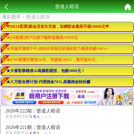
曾道人暗语
澳彩图库
> 曾道人暗语
🌹[8818彩票]新会员首次充值，加赠彩金最高可领10888元🌹
★[49彩票]用户注册下载即送最高19999元
★充值买澳彩不中,本站比华强北还强的实力最高包赔100%~
★6768彩票注册送30元，充值送100%，满月送88元。
★大發彩票精准AI高频彩跟投，包赔3000元！
★八万彩合营计划-代理佣金70%,高额佣金轻松赚
2026年222期：曾道人暗语
更多资料尽在
４
８
ｋ
．ｕｋ
2026年221期：曾道人暗语
更多资料尽在
４
８
ｋ
．ｕｋ