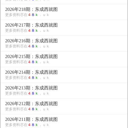
2026年218期：东成西就图
更多资料尽在
４
８
ｋ
．ｕｋ
2026年217期：东成西就图
更多资料尽在
４
８
ｋ
．ｕｋ
2026年216期：东成西就图
更多资料尽在
４
８
ｋ
．ｕｋ
2026年215期：东成西就图
更多资料尽在
４
８
ｋ
．ｕｋ
2026年214期：东成西就图
更多资料尽在
４
８
ｋ
．ｕｋ
2026年213期：东成西就图
更多资料尽在
４
８
ｋ
．ｕｋ
2026年212期：东成西就图
更多资料尽在
４
８
ｋ
．ｕｋ
2026年211期：东成西就图
更多资料尽在
４
８
ｋ
．ｕｋ