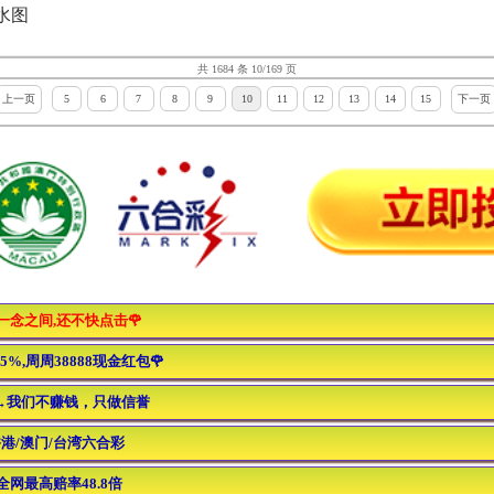
心水图
共 1684 条 10/169 页
上一页
5
6
7
8
9
10
11
12
13
14
15
下一页
一念之间,还不快点击🌹
.5%,周周38888现金红包🌹
选→我们不赚钱，只做信誉
港/澳门/台湾六合彩
全网最高赔率48.8倍