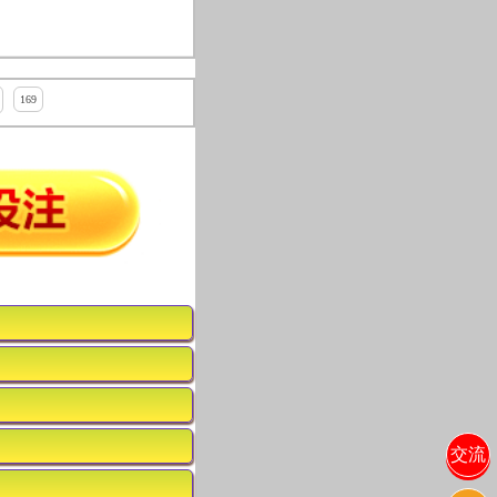
169
交流