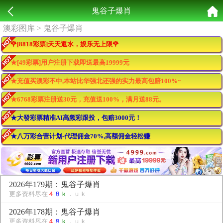
鬼谷子爆肖
澳彩图库
> 鬼谷子爆肖
🌹[8818彩票]天天返水，娱乐无上限🌹
★[49彩票]用户注册下载即送最高19999元
★充值买澳彩不中,本站比华强北还强的实力最高包赔100%~
★6768彩票注册送30元，充值送100%，满月送88元。
★大發彩票精准AI高频彩跟投，包赔3000元！
★八万彩合营计划-代理佣金70%,高额佣金轻松赚
2026年179期：鬼谷子爆肖
更多资料尽在
４
８
ｋ
．ｕｋ
2026年178期：鬼谷子爆肖
更多资料尽在
４
８
ｋ
．ｕｋ