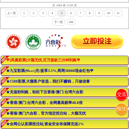
共 1684 条 5/169 页
上一页
1
2
3
4
5
6
7
8
9
10
11
下一页
169
🌹[凤凰彩票]大额无忧,百万提款三分钟到账🌹
★九宝彩票(9b.cc)充/提享3.5%,周周38888现金红包🌹
★1588彩票,大额客户首选→我们不赚钱，只做信誉
★充值秒到账，轻松下注香港/澳门/台湾六合彩
交流
★香港/澳门/台湾六合彩，全网最高赔率48.8倍
投注
★香港/澳门六合彩，官方指定投注站，大额无忧
★全网公认彩票投注站,资金安全有保障充送2%