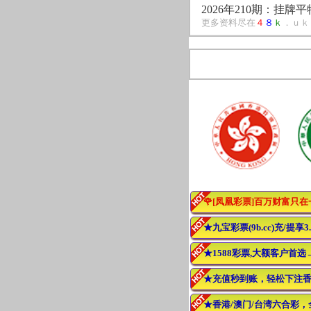
2026年210期：挂牌
更多资料尽在
４
８
ｋ
．ｕｋ
🌹[凤凰彩票]百万财富只在
★九宝彩票(9b.cc)充/提享3
★1588彩票,大额客户首
★充值秒到账，轻松下注香
★香港/澳门/台湾六合彩，