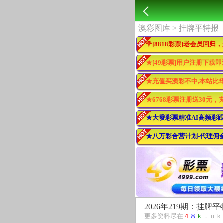
澳彩图库
> 挂牌平特报
🌹[8818彩票]老会员回
★[49彩票]用户注册下载即
★充值买澳彩不中,本站比华
★6768彩票注册送30元，
★大發彩票精准AI高频彩跟
★八万彩合营计划-代理佣金
2026年219期：挂牌
更多资料尽在
４
８
ｋ
．ｕｋ