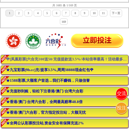
共 1685 条 1/169 页
1
2
3
4
5
6
7
8
9
10
11
下一页
169
🌹[凤凰彩票]六合充100送50/充值提款送3.5%/本站倍率最高！活动最多！🌹
★九宝彩票(9b.cc)充/提享3.5%,周周38888现金红包🌹
★1588彩票,大额客户首选→我们不赚钱，只做信誉
★充值秒到账，轻松下注香港/澳门/台湾六合彩
交流
★香港/澳门/台湾六合彩，全网最高赔率48.8倍
投注
★香港/澳门六合彩，官方指定投注站，大额无忧
★全网公认彩票投注站,资金安全有保障充送2%