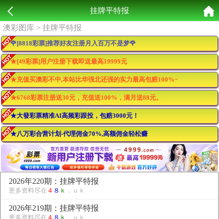
挂牌平特报
澳彩图库
> 挂牌平特报
🌹[8818彩票]推荐好友注册月入百万不是梦🌹
★[49彩票]用户注册下载即送最高19999元
★充值买澳彩不中,本站比华强北还强的实力最高包赔100%~
★6768彩票注册送30元，充值送100%，满月送88元。
★大發彩票精准AI高频彩跟投，包赔3000元！
★八万彩合营计划-代理佣金70%,高额佣金轻松赚
2026年220期：挂牌平特报
更多资料尽在
４
８
ｋ
．ｕｋ
2026年219期：挂牌平特报
更多资料尽在
４
８
ｋ
．ｕｋ