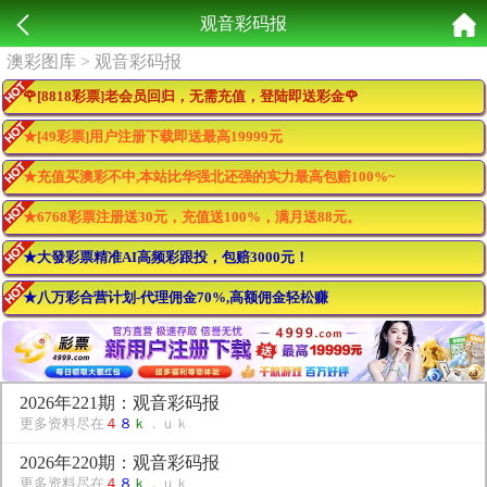
观音彩码报
澳彩图库
> 观音彩码报
🌹[8818彩票]老会员回归，无需充值，登陆即送彩金🌹
★[49彩票]用户注册下载即送最高19999元
★充值买澳彩不中,本站比华强北还强的实力最高包赔100%~
★6768彩票注册送30元，充值送100%，满月送88元。
★大發彩票精准AI高频彩跟投，包赔3000元！
★八万彩合营计划-代理佣金70%,高额佣金轻松赚
2026年221期：观音彩码报
更多资料尽在
４
８
ｋ
．ｕｋ
2026年220期：观音彩码报
更多资料尽在
４
８
ｋ
．ｕｋ