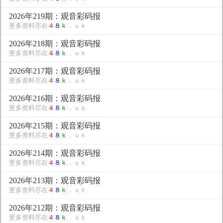
2026年219期：观音彩码报
更多资料尽在
４
８
ｋ
．ｕｋ
2026年218期：观音彩码报
更多资料尽在
４
８
ｋ
．ｕｋ
2026年217期：观音彩码报
更多资料尽在
４
８
ｋ
．ｕｋ
2026年216期：观音彩码报
更多资料尽在
４
８
ｋ
．ｕｋ
2026年215期：观音彩码报
更多资料尽在
４
８
ｋ
．ｕｋ
2026年214期：观音彩码报
更多资料尽在
４
８
ｋ
．ｕｋ
2026年213期：观音彩码报
更多资料尽在
４
８
ｋ
．ｕｋ
2026年212期：观音彩码报
更多资料尽在
４
８
ｋ
．ｕｋ