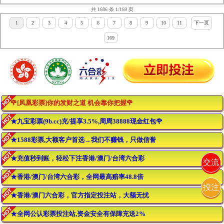
共 1686 条 1/169 页
1
2
3
4
5
6
7
8
9
10
11
下一页
169
🌹[凤凰彩票]你的发财之道 机会靠你把握🌹
★九宝彩票(9b.cc)充/提享3.5%,周周38888现金红包🌹
★1588彩票,大额客户首选→我们不赚钱，只做信誉
★充值秒到账，轻松下注香港/澳门/台湾六合彩
交流
★香港/澳门/台湾六合彩，全网最高赔率48.8倍
投注
★香港/澳门六合彩，官方指定投注站，大额无忧
★全网公认彩票投注站,资金安全有保障充送2%