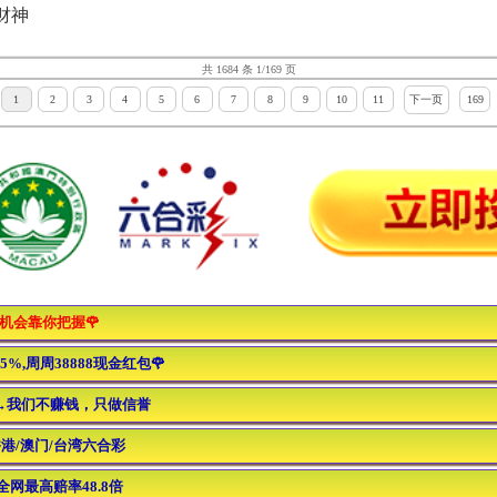
女财神
共 1684 条 1/169 页
1
2
3
4
5
6
7
8
9
10
11
下一页
169
 机会靠你把握🌹
.5%,周周38888现金红包🌹
选→我们不赚钱，只做信誉
港/澳门/台湾六合彩
全网最高赔率48.8倍