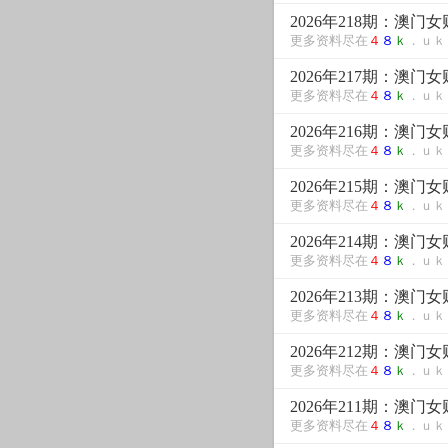
2026年218期：澳门
更多资料尽在
４
８
ｋ
．ｕｋ
2026年217期：澳门
更多资料尽在
４
８
ｋ
．ｕｋ
2026年216期：澳门
更多资料尽在
４
８
ｋ
．ｕｋ
2026年215期：澳门
更多资料尽在
４
８
ｋ
．ｕｋ
2026年214期：澳门
更多资料尽在
４
８
ｋ
．ｕｋ
2026年213期：澳门
更多资料尽在
４
８
ｋ
．ｕｋ
2026年212期：澳门
更多资料尽在
４
８
ｋ
．ｕｋ
2026年211期：澳门
更多资料尽在
４
８
ｋ
．ｕｋ