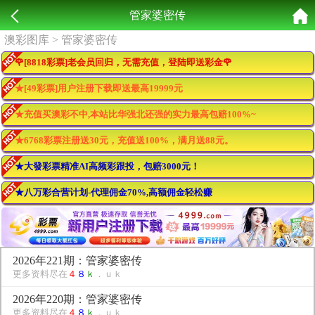
管家婆密传
澳彩图库
> 管家婆密传
🌹[8818彩票]老会员回归，无需充值，登陆即送彩金🌹
★[49彩票]用户注册下载即送最高19999元
★充值买澳彩不中,本站比华强北还强的实力最高包赔100%~
★6768彩票注册送30元，充值送100%，满月送88元。
★大發彩票精准AI高频彩跟投，包赔3000元！
★八万彩合营计划-代理佣金70%,高额佣金轻松赚
2026年221期：管家婆密传
更多资料尽在
４
８
ｋ
．ｕｋ
2026年220期：管家婆密传
更多资料尽在
４
８
ｋ
．ｕｋ