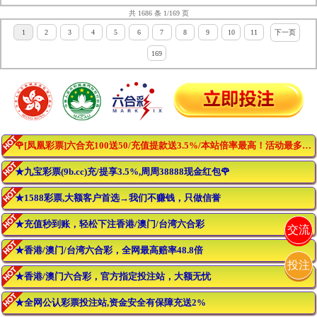
共 1686 条 1/169 页
1
2
3
4
5
6
7
8
9
10
11
下一页
169
🌹[凤凰彩票]六合充100送50/充值提款送3.5%/本站倍率最高！活动最多！🌹
★九宝彩票(9b.cc)充/提享3.5%,周周38888现金红包🌹
★1588彩票,大额客户首选→我们不赚钱，只做信誉
★充值秒到账，轻松下注香港/澳门/台湾六合彩
交流
★香港/澳门/台湾六合彩，全网最高赔率48.8倍
投注
★香港/澳门六合彩，官方指定投注站，大额无忧
★全网公认彩票投注站,资金安全有保障充送2%