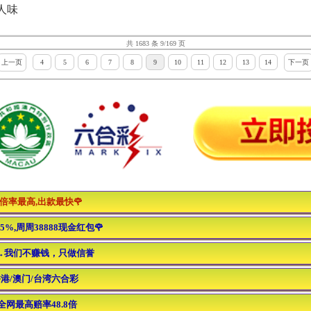
男人味
共 1683 条 9/169 页
上一页
4
5
6
7
8
9
10
11
12
13
14
下一页
,倍率最高,出款最快🌹
.5%,周周38888现金红包🌹
选→我们不赚钱，只做信誉
港/澳门/台湾六合彩
全网最高赔率48.8倍