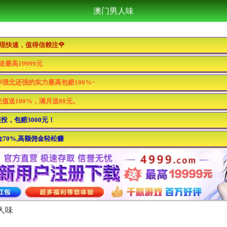
澳门男人味
，提现快速，值得信赖注🌹
送最高19999元
强北还强的实力最高包赔100%~
充值送100%，满月送88元。
投，包赔3000元！
70%,高额佣金轻松赚
男人味