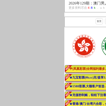
2026年129期：澳门
更多资料尽在
４
８
ｋ
．ｕｋ
首页
🌹[凤凰彩票]全网福利最多
★九宝彩票(9b.cc)充/提享3
★1588彩票,大额客户首
★充值秒到账，轻松下注香
★香港/澳门/台湾六合彩，