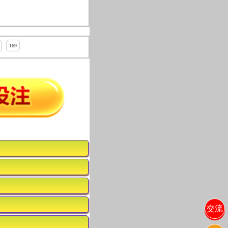
169
交流