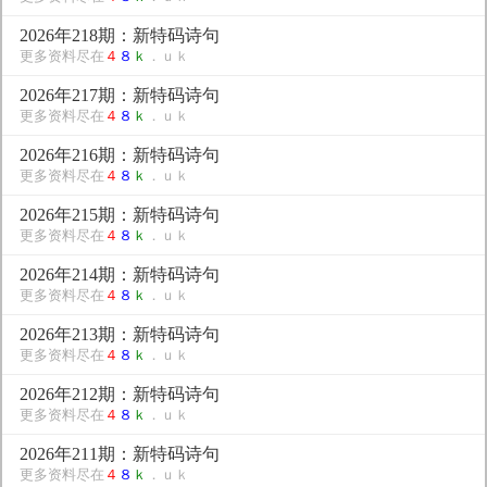
2026年218期：新特码诗句
更多资料尽在
４
８
ｋ
．ｕｋ
2026年217期：新特码诗句
更多资料尽在
４
８
ｋ
．ｕｋ
2026年216期：新特码诗句
更多资料尽在
４
８
ｋ
．ｕｋ
2026年215期：新特码诗句
更多资料尽在
４
８
ｋ
．ｕｋ
2026年214期：新特码诗句
更多资料尽在
４
８
ｋ
．ｕｋ
2026年213期：新特码诗句
更多资料尽在
４
８
ｋ
．ｕｋ
2026年212期：新特码诗句
更多资料尽在
４
８
ｋ
．ｕｋ
2026年211期：新特码诗句
更多资料尽在
４
８
ｋ
．ｕｋ