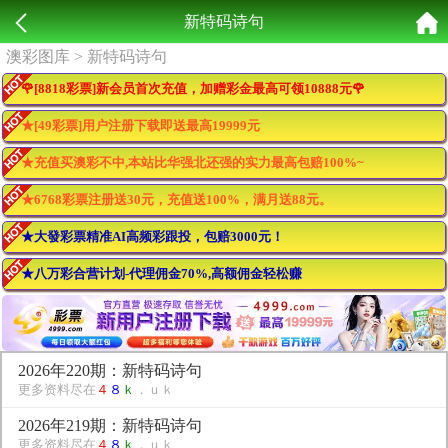
新特码诗句
澳彩图库
> 新特码诗句
🌹[8818彩票]新会员首次充值，加赠彩金最高可领10888元🌹
★[49彩票]用户注册下载即送最高19999元
★充值买澳彩不中,本站比华强北还强的实力最高包赔100%~
★6768彩票注册送30元，充值送100%，满月送88元。
★大發彩票精准AI高频彩跟投，包赔3000元！
★八万彩合营计划-代理佣金70%,高额佣金轻松赚
2026年220期：新特码诗句
更多资料尽在
４
８
ｋ
．ｕｋ
2026年219期：新特码诗句
更多资料尽在
４
８
ｋ
．ｕｋ