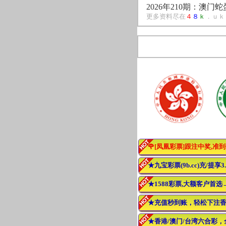
2026年210期：澳门
更多资料尽在
４
８
ｋ
．ｕｋ
🌹[凤凰彩票]跟注中奖,准
★九宝彩票(9b.cc)充/提享3
★1588彩票,大额客户首
★充值秒到账，轻松下注香
★香港/澳门/台湾六合彩，