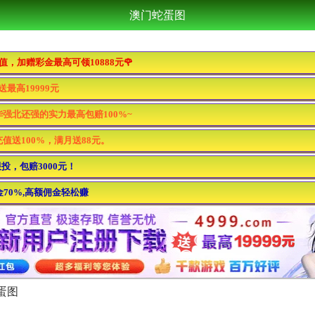
澳门蛇蛋图
充值，加赠彩金最高可领10888元🌹
送最高19999元
强北还强的实力最高包赔100%~
充值送100%，满月送88元。
投，包赔3000元！
70%,高额佣金轻松赚
蛇蛋图