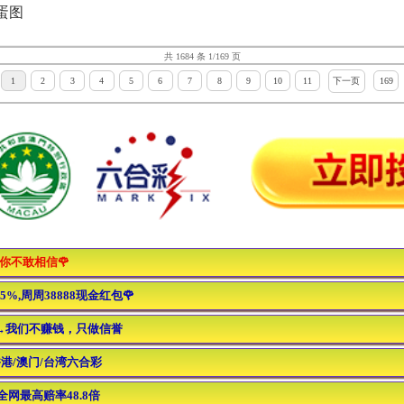
蛇蛋图
共 1684 条 1/169 页
1
2
3
4
5
6
7
8
9
10
11
下一页
169
到你不敢相信🌹
.5%,周周38888现金红包🌹
选→我们不赚钱，只做信誉
港/澳门/台湾六合彩
全网最高赔率48.8倍