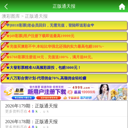
正版通天报
澳彩图库
> 正版通天报
🌹[8818彩票]老会员回归，无需充值，登陆即送彩金🌹
★[49彩票]用户注册下载即送最高19999元
★充值买澳彩不中,本站比华强北还强的实力最高包赔100%~
★6768彩票注册送30元，充值送100%，满月送88元。
★大發彩票精准AI高频彩跟投，包赔3000元！
★八万彩合营计划-代理佣金70%,高额佣金轻松赚
2026年179期：正版通天报
更多资料尽在
４
８
ｋ
．ｕｋ
2026年178期：正版通天报
更多资料尽在
４
８
ｋ
．ｕｋ