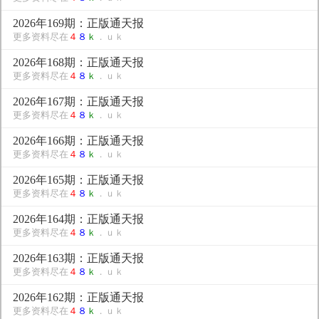
2026年169期：正版通天报
更多资料尽在
４
８
ｋ
．ｕｋ
2026年168期：正版通天报
更多资料尽在
４
８
ｋ
．ｕｋ
2026年167期：正版通天报
更多资料尽在
４
８
ｋ
．ｕｋ
2026年166期：正版通天报
更多资料尽在
４
８
ｋ
．ｕｋ
2026年165期：正版通天报
更多资料尽在
４
８
ｋ
．ｕｋ
2026年164期：正版通天报
更多资料尽在
４
８
ｋ
．ｕｋ
2026年163期：正版通天报
更多资料尽在
４
８
ｋ
．ｕｋ
2026年162期：正版通天报
更多资料尽在
４
８
ｋ
．ｕｋ