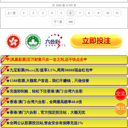
共 1686 条 6/169 页
上一页
1
2
3
4
5
6
7
8
9
10
11
下一页
169
🌹[凤凰彩票]百万财富只在一念之间,还不快点击🌹
★九宝彩票(9b.cc)充/提享3.5%,周周38888现金红包🌹
★1588彩票,大额客户首选→我们不赚钱，只做信誉
★充值秒到账，轻松下注香港/澳门/台湾六合彩
交流
★香港/澳门/台湾六合彩，全网最高赔率48.8倍
投注
★香港/澳门六合彩，官方指定投注站，大额无忧
★全网公认彩票投注站,资金安全有保障充送2%