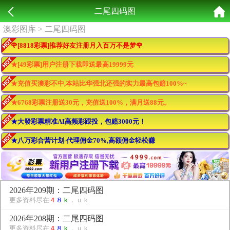
二尾四码图
澳彩图库
> 二尾四码图
🌹[8818彩票]推荐好友注册月入百万不是梦🌹
★[49彩票]用户注册下载即送最高19999元
★充值买澳彩不中,本站比华强北还强的实力最高包赔100%~
★6768彩票注册送30元，充值送100%，满月送88元。
★大發彩票精准AI高频彩跟投，包赔3000元！
★八万彩合营计划-代理佣金70%,高额佣金轻松赚
2026年209期：二尾四码图
更多资料尽在
４
８
ｋ
．ｕｋ
2026年208期：二尾四码图
更多资料尽在
４
８
ｋ
．ｕｋ