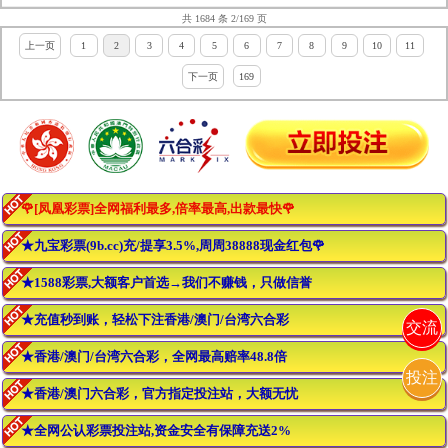
共 1684 条 2/169 页
上一页
1
2
3
4
5
6
7
8
9
10
11
下一页
169
🌹[凤凰彩票]全网福利最多,倍率最高,出款最快🌹
★九宝彩票(9b.cc)充/提享3.5%,周周38888现金红包🌹
★1588彩票,大额客户首选→我们不赚钱，只做信誉
★充值秒到账，轻松下注香港/澳门/台湾六合彩
交流
★香港/澳门/台湾六合彩，全网最高赔率48.8倍
投注
★香港/澳门六合彩，官方指定投注站，大额无忧
★全网公认彩票投注站,资金安全有保障充送2%