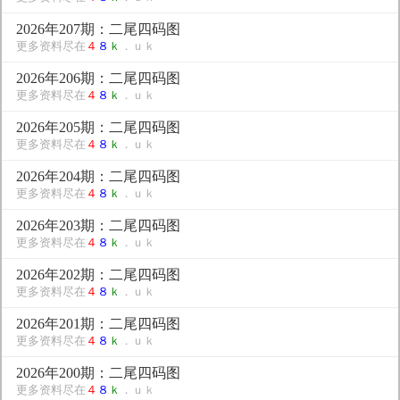
2026年207期：二尾四码图
更多资料尽在
４
８
ｋ
．ｕｋ
2026年206期：二尾四码图
更多资料尽在
４
８
ｋ
．ｕｋ
2026年205期：二尾四码图
更多资料尽在
４
８
ｋ
．ｕｋ
2026年204期：二尾四码图
更多资料尽在
４
８
ｋ
．ｕｋ
2026年203期：二尾四码图
更多资料尽在
４
８
ｋ
．ｕｋ
2026年202期：二尾四码图
更多资料尽在
４
８
ｋ
．ｕｋ
2026年201期：二尾四码图
更多资料尽在
４
８
ｋ
．ｕｋ
2026年200期：二尾四码图
更多资料尽在
４
８
ｋ
．ｕｋ