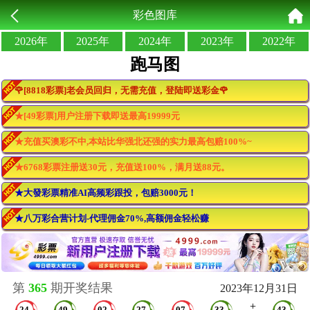
彩色图库
2026年
2025年
2024年
2023年
2022年
跑马图
🌹[8818彩票]老会员回归，无需充值，登陆即送彩金🌹
★[49彩票]用户注册下载即送最高19999元
★充值买澳彩不中,本站比华强北还强的实力最高包赔100%~
★6768彩票注册送30元，充值送100%，满月送88元。
★大發彩票精准AI高频彩跟投，包赔3000元！
★八万彩合营计划-代理佣金70%,高额佣金轻松赚
第
365
期开奖结果
2023年12月31日
+