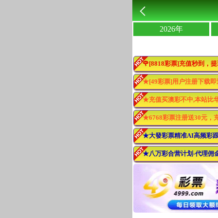
2026年
🌹[8818彩票]充值秒到
★[49彩票]用户注册下载即
★充值买澳彩不中,本站比华
★6768彩票注册送30元，
★大發彩票精准AI高频彩跟
★八万彩合营计划-代理佣金